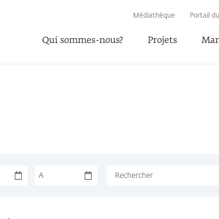
RECHERCHE
Médiathèque
Portail d
Qui sommes-nous?
Projets
Man
P
A
Suchbegriff