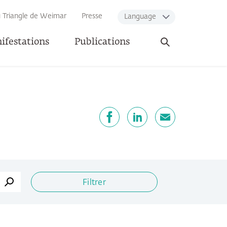
u Triangle de Weimar
Presse
Language
Ouvrir
ifestations
Publications
la
recherche
artager
Facebook
LinkedIn
E-mail
Filtrer