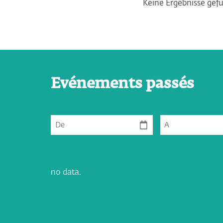
Keine Ergebnisse gef
Evénements passés
De
A
no data.