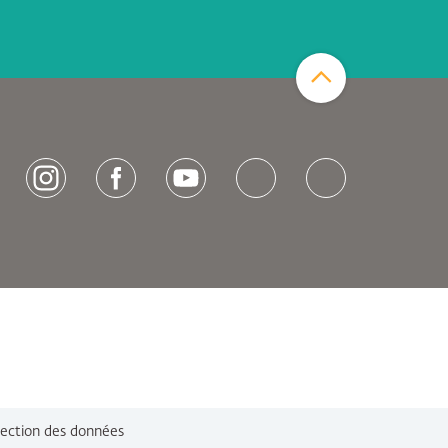
Zum Seitenanfang
[socialLinksTitle]
Instagram
Facebook
Youtube
Bluesky
LinkedIn
tection des données