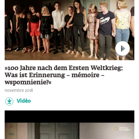
Connec
»100 Jahre nach dem Ersten Weltkrieg:
Was ist Erinnerung – mémoire –
wspomnienie?«
novembre 2018
Vidéo