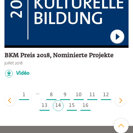
Connec
BKM Preis 2018, Nominierte Projekte
juillet 2018
Vidéo
...
1
8
9
10
11
12
zurück
vor
13
14
15
16
Zum Sei