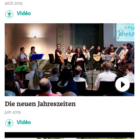
août 2019
Vidéo
Connec
Die neuen Jahreszeiten
juin 2019
Vidéo