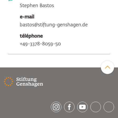
Stephen Bastos
e-mail
bastos@stiftung-genshagen.de
téléphone
+49-3378-8059-50
Zum Sei
[socialLinksTitle]
Instagram
Facebook
Youtube
Bluesky
LinkedI