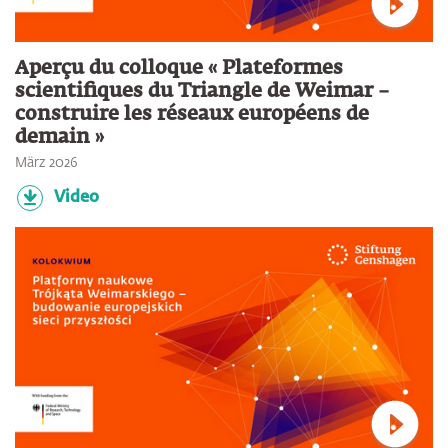
Verbin
Aperçu du colloque « Plateformes
scientifiques du Triangle de Weimar –
construire les réseaux européens de
demain »
März 2026
Video