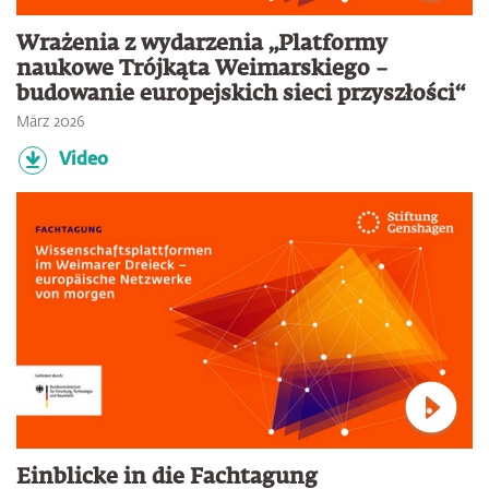
Verbin
Wrażenia z wydarzenia „Platformy
naukowe Trójkąta Weimarskiego –
budowanie europejskich sieci przyszłości“
März 2026
Video
Verbin
Einblicke in die Fachtagung