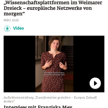
„Wissenschaftsplattformen im Weimarer
Dreieck – europäische Netzwerke von
morgen“
März 2026
Video
Verbin
Auftaktveranstaltung „Transformation gestalten – Europas Zukunft
denken"
Interview mit Franziska Mey