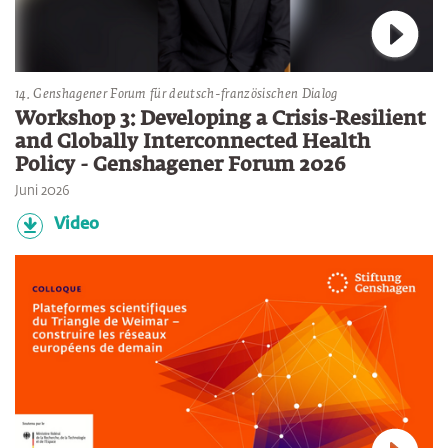
Verbin
14. Genshagener Forum für deutsch-französischen Dialog
Workshop 3: Developing a Crisis-Resilient
and Globally Interconnected Health
Policy - Genshagener Forum 2026
Juni 2026
Video