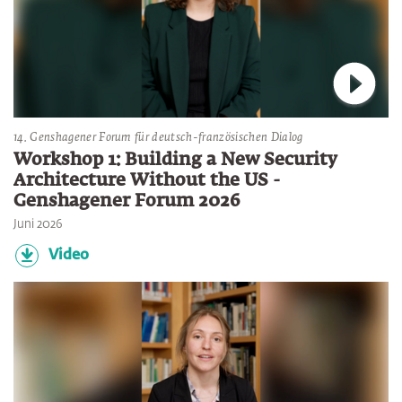
Verbin
14. Genshagener Forum für deutsch-französischen Dialog
Workshop 1: Building a New Security
Architecture Without the US -
Genshagener Forum 2026
Juni 2026
Video