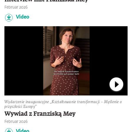
Februar 2026
Video
Verbin
Wydarzenie inauguracyjne „Kształtowanie transformacji – Myślenie o
przyszłości Europy”
Wywiad z Franziską Mey
Februar 2026
Video