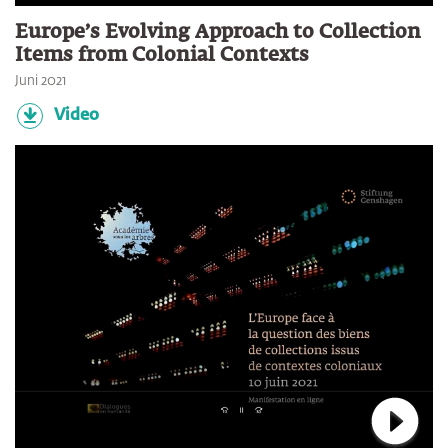
Verbin
Europe’s Evolving Approach to Collection
Items from Colonial Contexts
Juni 2021
Video