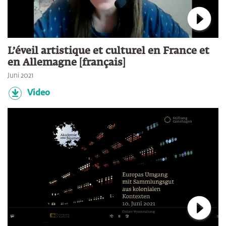
Verbin
L’éveil artistique et culturel en France et
en Allemagne [français]
Juni 2021
Video