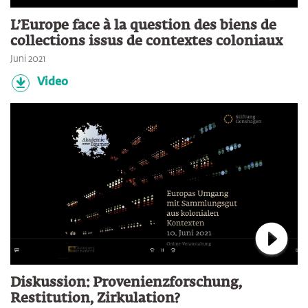
Verbin
L’Europe face à la question des biens de
collections issus de contextes coloniaux
Juni 2021
Video
Verbin
Diskussion: Provenienzforschung,
Restitution, Zirkulation?