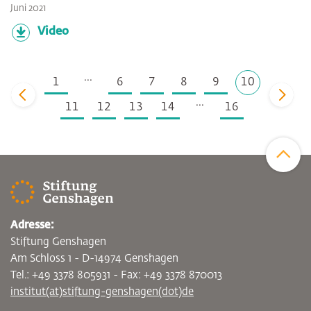
Juni 2021
Video
...
1
6
7
8
9
10
zurück
vor
...
11
12
13
14
16
Zum Sei
Adresse:
Stiftung Genshagen
Am Schloss 1 - D-14974 Genshagen
Tel.: +49 3378 805931 - Fax: +49 3378 870013
institut(at)stiftung-genshagen(dot)de