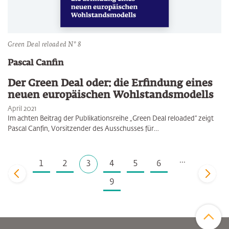
Green Deal reloaded N° 8
Pascal Canfin
Der Green Deal oder: die Erfindung eines
neuen europäischen Wohlstandsmodells
April 2021
Im achten Beitrag der Publikationsreihe „Green Deal reloaded“ zeigt
Pascal Canfin, Vorsitzender des Ausschusses für…
...
1
2
3
4
5
6
zurück
vor
9
Zum Sei