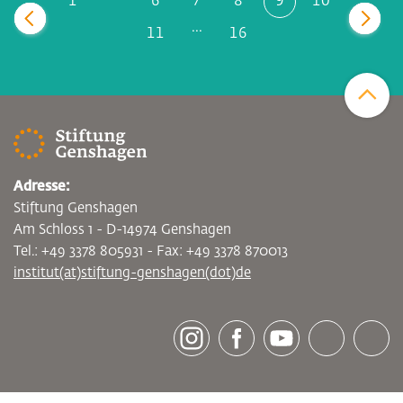
1
6
7
8
9
10
zurück
vor
...
11
16
Zum Sei
Adresse:
Stiftung Genshagen
Am Schloss 1 - D-14974 Genshagen
Tel.: +49 3378 805931 - Fax: +49 3378 870013
institut(at)stiftung-genshagen(dot)de
[socialLinksTitle]
Instagram
Facebook
Youtube
Bluesky
LinkedI