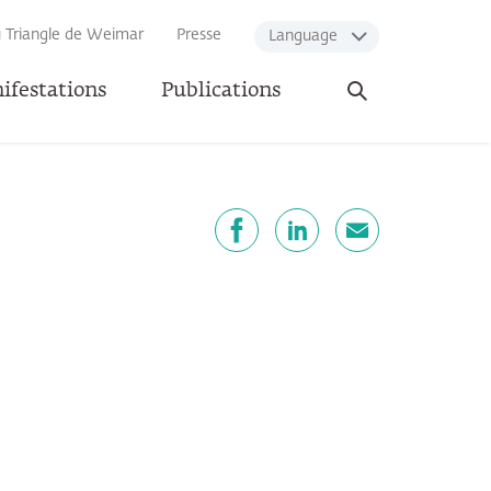
u Triangle de Weimar
Presse
Language
Ouvrir
ifestations
Publications
la
recherche
artager
Facebook
LinkedIn
E-mail