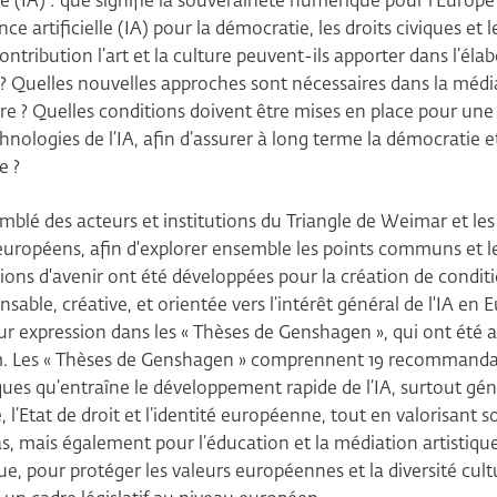
elle (IA) : que signifie la souveraineté numérique pour l'Europe
ence artificielle (IA) pour la démocratie, les droits civiques et l
contribution l’art et la culture peuvent-ils apporter dans l’éla
? Quelles nouvelles approches sont nécessaires dans la médiat
e ? Quelles conditions doivent être mises en place pour une u
ologies de l’IA, afin d’assurer à long terme la démocratie et
pe ?
mblé des acteurs et institutions du Triangle de Weimar et les
européens, afin d'explorer ensemble les points communs et les
isions d'avenir ont été développées pour la création de condit
able, créative, et orientée vers l’intérêt général de l'IA en 
eur expression dans les « Thèses de Genshagen », qui ont été 
m. Les « Thèses de Genshagen » comprennent 19 recommanda
isques qu’entraîne le développement rapide de l’IA, surtout gén
 l’Etat de droit et l’identité européenne, tout en valorisant so
as, mais également pour l’éducation et la médiation artistiques 
e, pour protéger les valeurs européennes et la diversité cultu