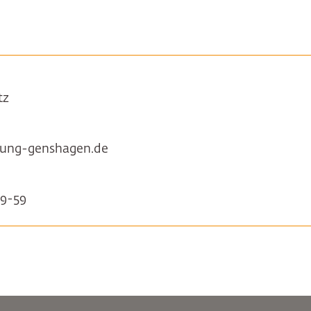
tz
ftung-genshagen.de
9-59