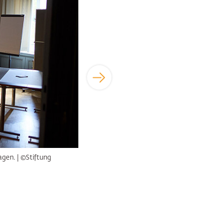
agen. |
©Stiftung
Participants au Forum de Genshagen sur les 
Sauer, Anja Müller, Katharina Uppenbrink)