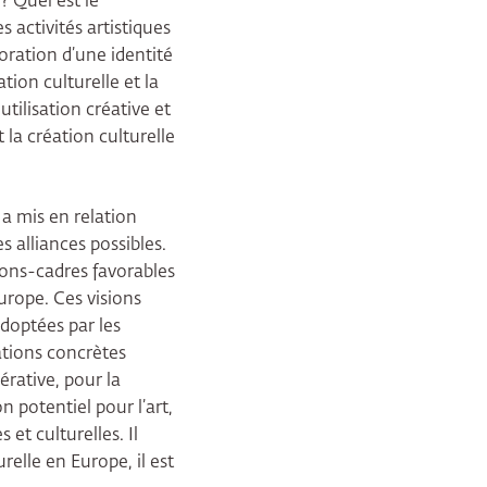
 ? Quel est le
es activités artistiques
boration d’une identité
ion culturelle et la
tilisation créative et
 la création culturelle
 a mis en relation
 alliances possibles.
ions-cadres favorables
Europe. Ces visions
adoptées par les
tions concrètes
érative, pour la
n potentiel pour l’art,
et culturelles. Il
relle en Europe, il est