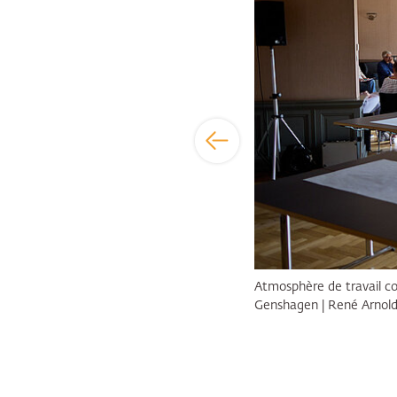
ouvereignity, Visions and Framework » |
Atmosphère de travail co
Genshagen | René Arnol