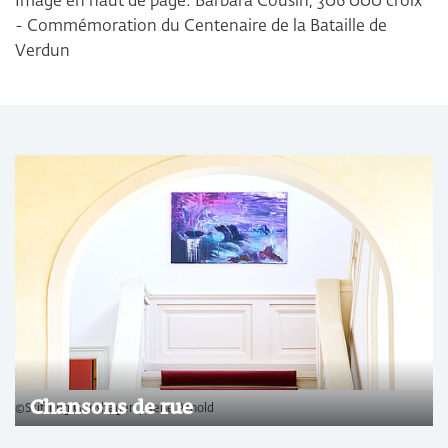
Image en haut de page: Barbara Cousin, 306 000 croix
- Commémoration du Centenaire de la Bataille de
Verdun
Slider überspringen
Chansons de rue
©Stiftung Genshagen | René Arnold