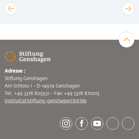
Zum Sei
Adresse :
Stiftung Genshagen
Am Schloss 1 - D-14974 Genshagen
Tel.: +49 3378 805931 - Fax: +49 3378 870013
institut(at)stiftung-genshagen(dot)de
[socialLinksTitle]
Instagram
Facebook
Youtube
Bluesky
LinkedI