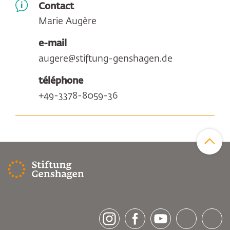
Contact
Marie Augère
e-mail
augere@stiftung-genshagen.de
téléphone
+49-3378-8059-36
Zum Sei
[socialLinksTitle]