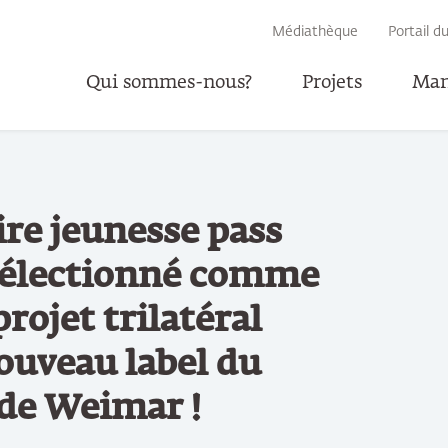
RECHERCHE
Médiathèque
Portail d
Qui sommes-nous?
Projets
Man
Parta
re jeunesse pass
sélectionné comme
rojet trilatéral
ouveau label du
 de Weimar !