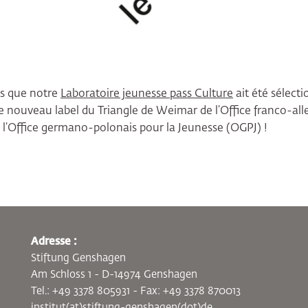
s que notre
Laboratoire jeunesse pass Culture
ait été sélec
r le nouveau label du Triangle de Weimar de l’Office franco-al
 l’Office germano-polonais pour la Jeunesse (OGPJ) !
Adresse :
Stiftung Genshagen
Am Schloss 1 - D-14974 Genshagen
Tel.: +49 3378 805931 - Fax: +49 3378 870013
institut(at)stiftung-genshagen(dot)de