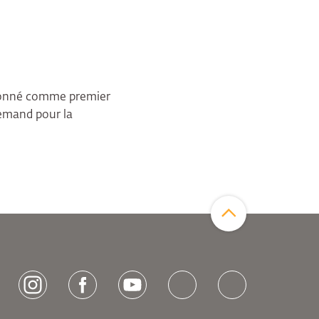
tionné comme premier
lemand pour la
Zum Seitenanfang
[socialLinksTitle]
Instagram
Facebook
Youtube
Bluesky
LinkedIn