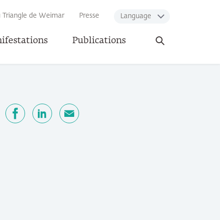
u Triangle de Weimar
Presse
Language
Ouvrir
ifestations
Publications
la
recherche
ger
Facebook
LinkedIn
E-mail