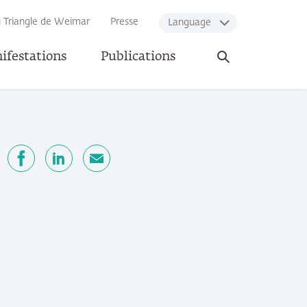
u Triangle de Weimar
Presse
Language
Ouvrir
ifestations
Publications
la
recherche
ger
Facebook
LinkedIn
E-mail