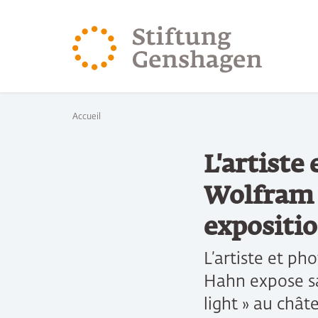
REVENIR AU CONTENU PRINCIPAL
REVENIR À LA 
Vous êtes ici:
Accueil
L'artiste
Wolfram 
expositio
L’artiste et p
Hahn expose sa 
light » au châ