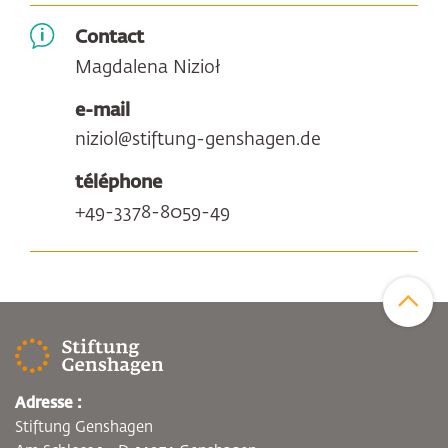
Contact
Magdalena Nizioł
e-mail
niziol@stiftung-genshagen.de
téléphone
+49-3378-8059-49
Zum Sei
Adresse :
Stiftung Genshagen