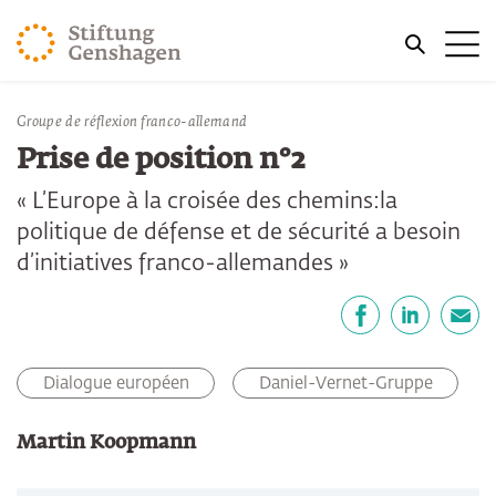
REVENIR AU CONTENU PRINCIPAL
Me
REVENIR À LA RECHERCHE
Vous êtes ici:
Groupe de réflexion franco-allemand
Accueil
Publications
Prise de position n°2
« L’Europe à la croisée des chemins:la
politique de défense et de sécurité a besoin
d’initiatives franco-allemandes »
Partager
Facebook
LinkedIn
E-mail
Dialogue européen
Daniel-Vernet-Gruppe
Martin Koopmann