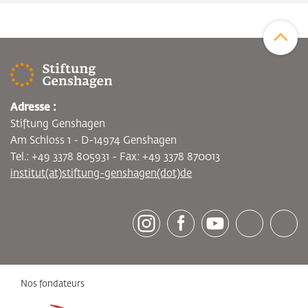
Zum Sei
Adresse :
Stiftung Genshagen
Am Schloss 1 - D-14974 Genshagen
Tel.: +49 3378 805931 - Fax: +49 3378 870013
institut(at)stiftung-genshagen(dot)de
[socialLinksTitle]
Instagram
Facebook
Youtube
Bluesky
LinkedI
Nos fondateurs