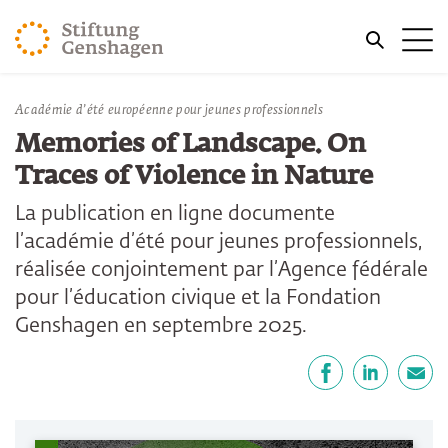
REVENIR AU CONTENU PRINCIPAL
Me
REVENIR À LA RECHERCHE
Vous êtes ici:
Académie d’été européenne pour jeunes professionnels
Accueil
Publications
Memories of Landscape. On
Traces of Violence in Nature
La publication en ligne documente
l’académie d’été pour jeunes professionnels,
réalisée conjointement par l’Agence fédérale
pour l’éducation civique et la Fondation
Genshagen en septembre 2025.
Partager
Facebook
LinkedIn
E-mail