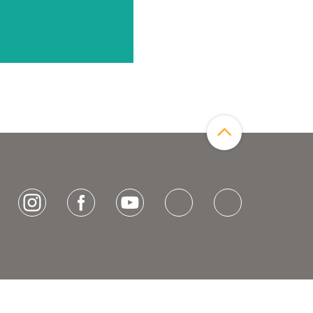
Zum Seitenanfang
[socialLinksTitle]
Instagram
Facebook
Youtube
Bluesky
LinkedIn