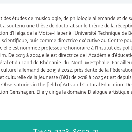
t des études de musicologie, de philologie allemande et de s
et a soutenu une thèse de doctorat sur le thème de la récepti
ion d’Helga de la Motte-Haber à l’Université Technique de Berl
scientifique, puis comme directrice exécutive au Centre pour
0, elle est nommée professeure honoraire à l’Institut des polit
eim. De 2013 à 2024 elle est directrice de l’Académie d’éducati
édéral et du Land de Rhénanie-du-Nord-Westphalie. Par ailleur
 culturel allemand de 2019 à 2022, présidente de la Fédérati
 et culturelle de la Jeunesse (BKJ) de 2018 à 2025 et est depui
bservatories in the field of Arts and Cultural Education. Dep
ation Genshagen. Elle y dirige le domaine
Dialogue artistique 