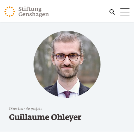
REVENIR AU CONTENU PRINCIPAL
Me
REVENIR À LA RECHERCHE
Directeur de projets
Guillaume Ohleyer