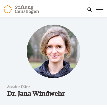
REVENIR AU CONTENU PRINCIPAL
Me
REVENIR À LA RECHERCHE
Associate Fellow
Dr. Jana Windwehr