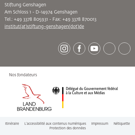
Stiftung Genshagen
Am Schloss 1 - D-14974 Genshagen
Tel.: +49 3378 805931 - Fax: +49 3378 870013
institut(at)stiftung-genshagen(dot)de
[socialLinksTitle]
Instagram
Facebook
Youtube
Bluesky
LinkedI
Nos fondateurs
Itinéraire
L’accessibilité aux contenus numériques
Impressum
Nétiquette
Protection des données