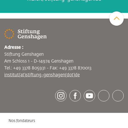
Zum Sei
Adresse :
Stiftung Genshagen
Am Schloss 1 - D-14974 Genshagen
Tel.: +49 3378 805931 - Fax: +49 3378 870013
institut(at)stiftung-genshagen(dot)de
[socialLinksTitle]
Instagram
Facebook
Youtube
Bluesky
LinkedI
Nos fondateurs