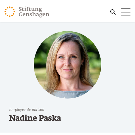
REVENIR AU CONTENU PRINCIPAL
Me
REVENIR À LA RECHERCHE
Employée de maison
Nadine Paska