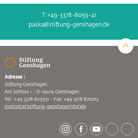
+49-3378-8059-41
paska@stiftung-genshagen.de
Zum Sei
Adresse :
Stiftung Genshagen
Am Schloss 1 - D-14974 Genshagen
Tel.: +49 3378 805931 - Fax: +49 3378 870013
institut(at)stiftung-genshagen(dot)de
[socialLinksTitle]