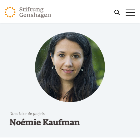
REVENIR AU CONTENU PRINCIPAL
Me
REVENIR À LA RECHERCHE
Directrice de projets
Noémie Kaufman