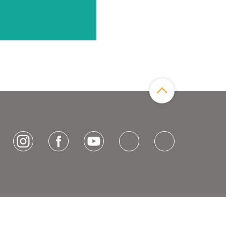
Zum Seitenanfang
[socialLinksTitle]
Instagram
Facebook
Youtube
Bluesky
LinkedIn