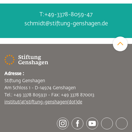
+49-3378-8059-47
schmidt@stiftung-genshagen.de
Zum Sei
Adresse :
Stiftung Genshagen
Am Schloss 1 - D-14974 Genshagen
Tel.: +49 3378 805931 - Fax: +49 3378 870013
institut(at)stiftung-genshagen(dot)de
[socialLinksTitle]