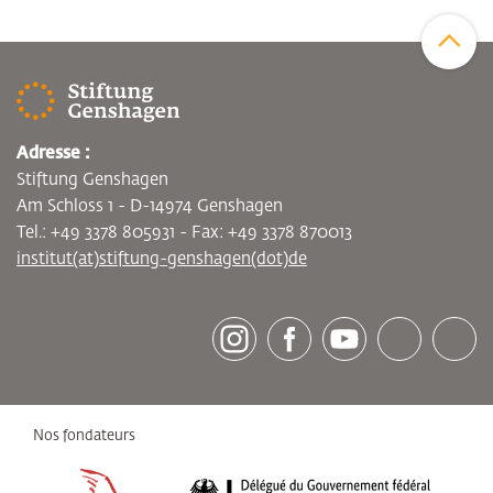
Zum Sei
Adresse :
Stiftung Genshagen
Am Schloss 1 - D-14974 Genshagen
Tel.: +49 3378 805931 - Fax: +49 3378 870013
institut(at)stiftung-genshagen(dot)de
[socialLinksTitle]
Instagram
Facebook
Youtube
Bluesky
LinkedI
Nos fondateurs