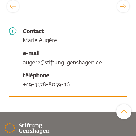
Contact
Marie Augère
e-mail
augere@stiftung-genshagen.de
téléphone
+49-3378-8059-36
Zum Sei