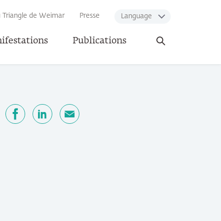
u Triangle de Weimar
Presse
Language
Ouvrir
ifestations
Publications
la
recherche
ger
Facebook
LinkedIn
E-mail