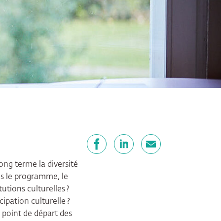
Partager
Facebook
LinkedIn
E-mail
ong terme la diversité
ns le programme, le
tutions culturelles ?
pation culturelle ?
 point de départ des