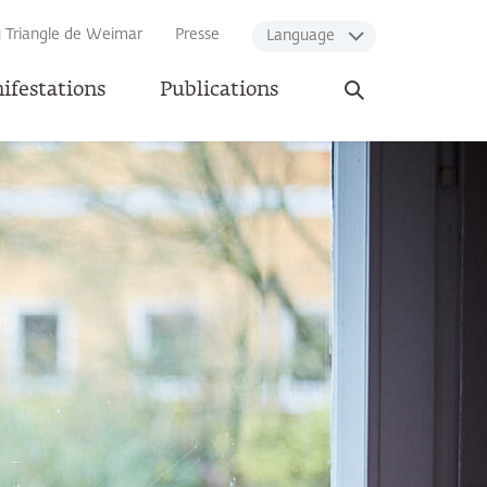
u Triangle de Weimar
Presse
Language
Ouvrir
ifestations
Publications
la
recherche