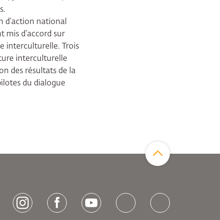
s.
n d’action national
nt mis d’accord sur
e interculturelle. Trois
ure interculturelle
on des résultats de la
pilotes du dialogue
Zum Seitenanfang
[socialLinksTitle]
Instagram
Facebook
Youtube
Bluesky
LinkedIn