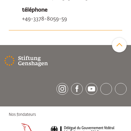
téléphone
+49-3378-8059-59
Zum Sei
[socialLinksTitle]
Instagram
Facebook
Youtube
Bluesky
LinkedI
Nos fondateurs