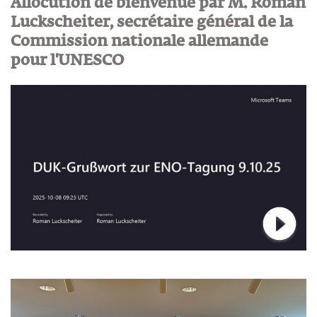
Allocution de bienvenue par M. Roman
Luckscheiter, secrétaire général de la
Commission nationale allemande
pour l'UNESCO
Connec
Bildergalerie überspringen