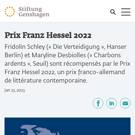
REVENIR AU CONTENU PRINCIPAL
Me
REVENIR À LA RECHERCHE
Vous êtes ici:
Prix Franz Hessel 2022
Accueil
Fridolin Schley (« Die Verteidigung », Hanser
Berlin) et Maryline Desbiolles (« Charbons
ardents », Seuil) sont récompensés par le Prix
Franz Hessel 2022, un prix franco-allemand
de littérature contemporaine.
Jan 23, 2023
Partager
Facebook
LinkedIn
E-mail