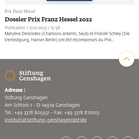
Prix Franz Hessel
Dossier Prix Franz Hessel 2022
Publication
31.01.2023
15:58
Maryline Desbiolles (Charbons ardents, Seuil) et Fridolin Schley (Die
Verteidigung, Hanser Berlin) ont été récompensés du Prix…
Zum Sei
Adresse :
Stiftung Genshagen
Am Schloss 1 - D-14974 Genshagen
Tel.: +49 3378 805931 - Fax: +49 3378 870013
institut(at)stiftung-genshagen(dot)de