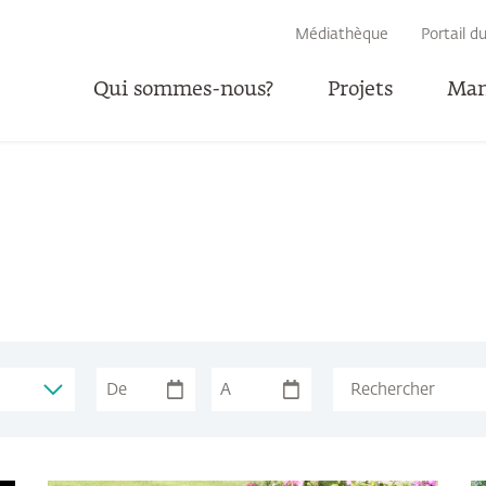
RECHERCHE
Médiathèque
Portail d
Qui sommes-nous?
Projets
Man
P
De
A
Suchbegriff