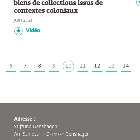
biens de collections issus de
contextes coloniaux
juin 2021
Vidéo
.
6
7
8
9
10
11
12
13
14
Adresse :
Stiftung Genshagen
Am Schloss 1 - D-14974 Genshagen