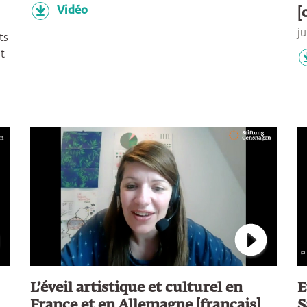
Vidéo
[
ju
ts
t
nect to Youtube and play Video
Connect to
L’éveil artistique et culturel en
E
France et en Allemagne [français]
S