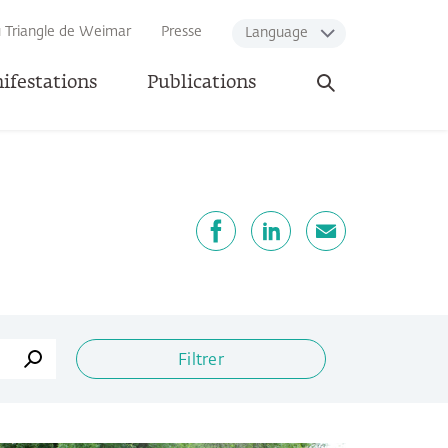
u Triangle de Weimar
Presse
Language
Ouvrir
ifestations
Publications
la
recherche
artager
Facebook
LinkedIn
E-mail
Filtrer