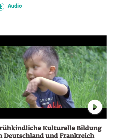
Audio
 Youtube and play Video
Connect to Youtub
rühkindliche Kulturelle Bildung
n Deutschland und Frankreich