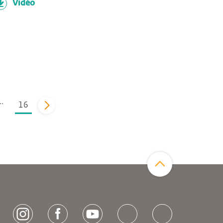
Vidéo
..
16
vor
Zum Seitenanfang
[socialLinksTitle]