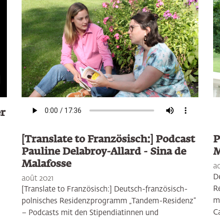
nect to Youtube and play Video
er
[Translate to Französisch:] Podcast
P
Pauline Delabroy-Allard - Sina de
M
Malafosse
a
D
août 2021
R
[Translate to Französisch:] Deutsch-französisch-
m
polnisches Residenzprogramm „Tandem-Residenz”
C
– Podcasts mit den Stipendiatinnen und