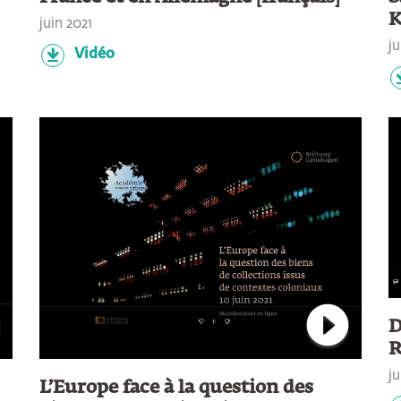
K
juin 2021
ju
Vidéo
D
R
nect to Youtube and play Video
Connect to
ju
L’Europe face à la question des