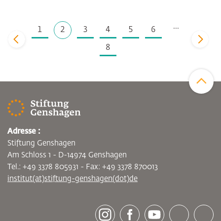
...
1
2
3
4
5
6
zurück
vor
8
Zum Sei
Adresse :
Stiftung Genshagen
Am Schloss 1 - D-14974 Genshagen
Tel.: +49 3378 805931 - Fax: +49 3378 870013
institut(at)stiftung-genshagen(dot)de
[socialLinksTitle]