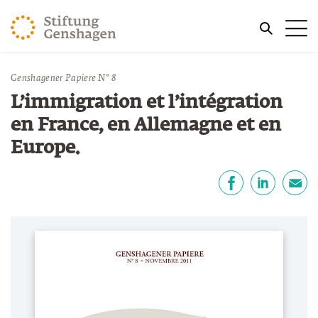
REVENIR AU CONTENU PRINCIPAL
Me
REVENIR À LA RECHERCHE
Vous êtes ici:
Genshagener Papiere N° 8
Accueil
Publications
L’immigration et l’intégration
en France, en Allemagne et en
Europe.
Partager
Facebook
LinkedIn
E-mail