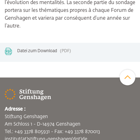
l’évolution des mentalités. La seconde partie du sondage
portera sur les thématiques propres à chaque Forum de
Genshagen et variera par conséquent d’une année sur
l’autre.
Datei zum Download
PDF
Zum Sei
Adresse :
Stiftung Genshagen
Am Schloss 1 - D-14974 Genshagen
Tel.: +49 3378 805931 - Fax: +49 3378 870013
institut(at)stiftung-genshagen(dot)de