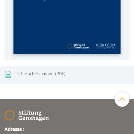
Fichier à télécharger
PDF
Zum Sei
Adresse :