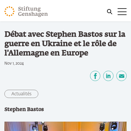
REVENIR AU CONTENU PRINCIPAL
Me
REVENIR À LA RECHERCHE
Vous êtes ici:
Débat avec Stephen Bastos sur la
Accueil
guerre en Ukraine et le rôle de
l'Allemagne en Europe
Nov 1, 2024
Partager
Facebook
LinkedIn
E-mail
Actualités
Stephen Bastos