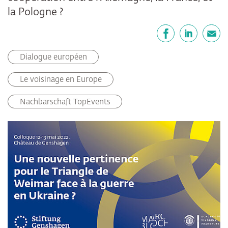
la Pologne ?
Partager
Facebook
LinkedIn
E-mail
Dialogue européen
Le voisinage en Europe
Nachbarschaft TopEvents