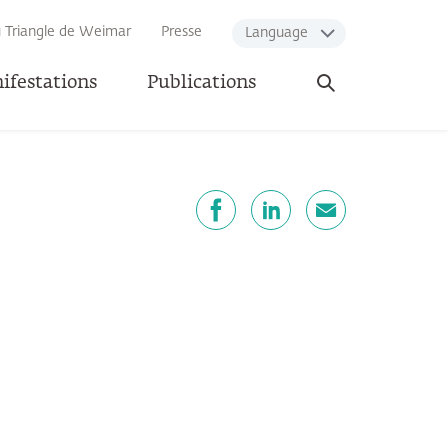
u Triangle de Weimar
Presse
Language
Ouvrir
ifestations
Publications
la
recherche
artager
Facebook
LinkedIn
E-mail