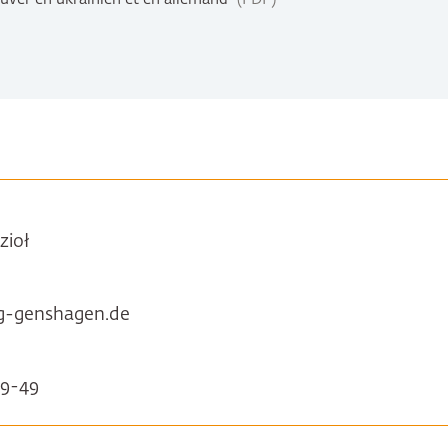
zioł
ng-genshagen.de
59-49