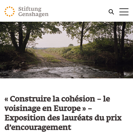
REVENIR AU CONTENU PRINCIPAL
Me
REVENIR À LA RECHERCHE
« Construire la cohésion – le
voisinage en Europe » –
Exposition des lauréats du prix
d’encouragement