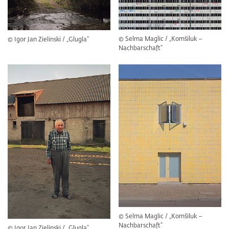
© Selma Maglic / „Komšiluk –
© Igor Jan Zielinski / „Glugla“
Nachbarschaft“
© Selma Maglic / „Komšiluk –
Nachbarschaft“
© Igor Jan Zielinski / „Glugla“