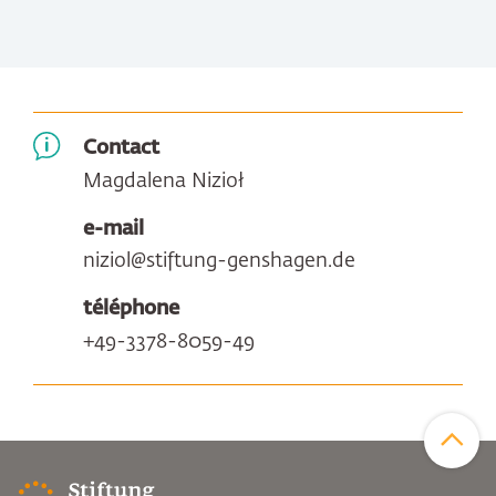
Contact
Magdalena Nizioł
e-mail
niziol@stiftung-genshagen.de
téléphone
+49-3378-8059-49
Zum Sei