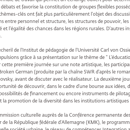
débats et favorise la constitution de groupes flexibles possé
 thèmes-clés ont fait plus particulièrement l'objet des discussi
ns entre personnel et structure, les structures de pouvoir, le
ité et l'égalité des chances dans les régions rurales. D'autres 
.
cheril de l'Institut de pédagogie de l'Université Carl von Oss
pulsions grâce à sa présentation sur le thème de " L'éducatio
r cette première journée sur une note artistique, les particip
Broken German (produite par la chaîne SWR d'après le ro
ovsky, avant de discuter avec le réalisateur. La deuxième jo
ortunité de découvrir, dans le cadre d'une bourse aux idées, di
ossibilités de financement ou encore instruments de pilotag
 la promotion de la diversité dans les institutions artistiques 
mmission culturelle auprès de la Conférence permanente des
er de la République fédérale d'Allemagne (KMK), le program
velle société urbaine, le réseau de compétences Integration ar