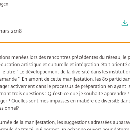
hagen
 mars 2018
ssions menées lors des rencontres précédentes du réseau, le
ucation artistique et culturelle et intégration était orienté 
le titre " Le développement de la diversité dans les institution
 demande ". En amont de cette manifestation, les 80 participa
ager activement dans le processus de préparation en ayant la 
nant trois questions : Qu'est-ce que je souhaite apprendre ?
ger ? Quelles sont mes impasses en matière de diversité da
ssionnel?
ournée de la manifestation, les suggestions adressées auparav
formule de travail qui permet un échange ouvert pour déterm