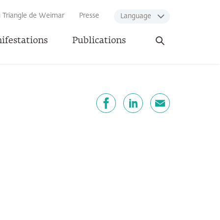
u Triangle de Weimar
Presse
Language
Ouvrir
ifestations
Publications
la
recherche
artager
Facebook
LinkedIn
E-mail