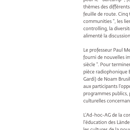
thèmes des différents 
feuille de route. Cinq
communities ", les lie
controlling, la divers
alimenté la discussion
Le professeur Paul Me
fourni de nouvelles im
siècle ". Pour termine
pièce radiophonique 
Gardi) de Noam Brusil
aux participants l'opp
programmes publics, p
culturelles concernant
L'Ad-hoc-AG de la co
l'éducation des Länd
les cultures de la nou