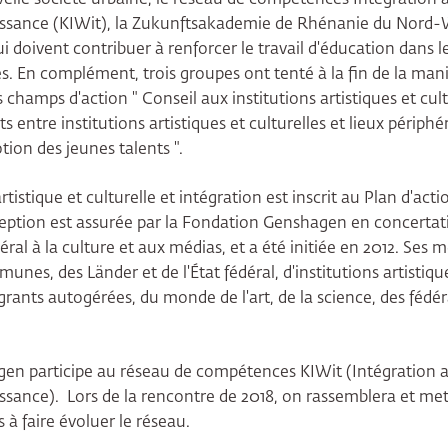
aissance (KIWit), la Zukunftsakademie de Rhénanie du Nord-
 qui doivent contribuer à renforcer le travail d'éducation dans 
és. En complément, trois groupes ont tenté à la fin de la mani
s champs d'action " Conseil aux institutions artistiques et cult
ts entre institutions artistiques et culturelles et lieux périph
otion des jeunes talents ".
tistique et culturelle et intégration est inscrit au Plan d'act
nception est assurée par la Fondation Genshagen en concerta
al à la culture et aux médias, et a été initiée en 2012. Ses
unes, des Länder et de l'État fédéral, d'institutions artistique
rants autogérées, du monde de l'art, de la science, des fédér
n participe au réseau de compétences KIWit (Intégration art
issance). Lors de la rencontre de 2018, on rassemblera et met
 à faire évoluer le réseau.