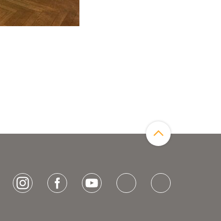
Photo: © Stiftung Genshagen | Rozkosny
Zum Seitenanfang
[socialLinksTitle]
Instagram
Facebook
Youtube
Bluesky
LinkedIn