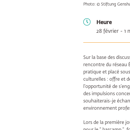
Photo: © Stiftung Gens
Heure
28 février - 1
Sur la base des discu
rencontre du réseau Éd
pratique et placé sous 
culturelles : offre et
l'opportunité de s'eng
des impulsions concer
souhaiterais-je échan
environnement profe
Lors de la première j
pour le " barcamp ", 