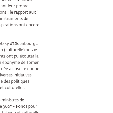
dant leur propre
ons : le rapport aux "
s instruments de
inspirations ont encore
ietzky d'Oldenbourg a
n (culturelle) au 21e
ants ont pu écouter la
man éponyme de Tomer
urnée a ensuite donné
verses initiatives,
e des politiques
et culturelles.
 ministres de
me 360° - Fonds pour
tistique et culturelle