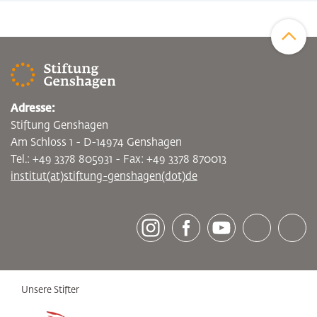
Zum Sei
Adresse:
Stiftung Genshagen
Am Schloss 1 - D-14974 Genshagen
Tel.: +49 3378 805931 - Fax: +49 3378 870013
institut(at)stiftung-genshagen(dot)de
[socialLinksTitle]
Instagram
Facebook
Youtube
Bluesky
LinkedI
Unsere Stifter