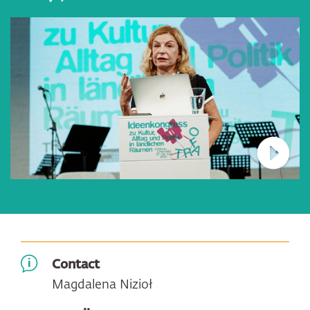
Connec
Contact
Magdalena Nizioł