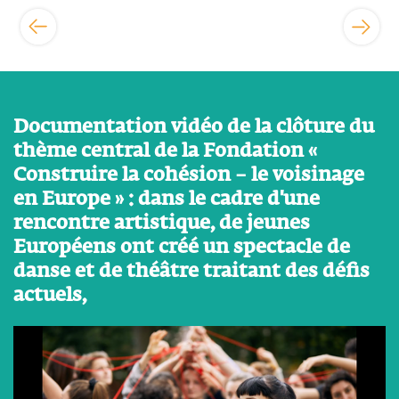
Documentation vidéo de la clôture du
thème central de la Fondation «
Construire la cohésion – le voisinage
en Europe » : dans le cadre d'une
rencontre artistique, de jeunes
Européens ont créé un spectacle de
danse et de théâtre traitant des défis
actuels,