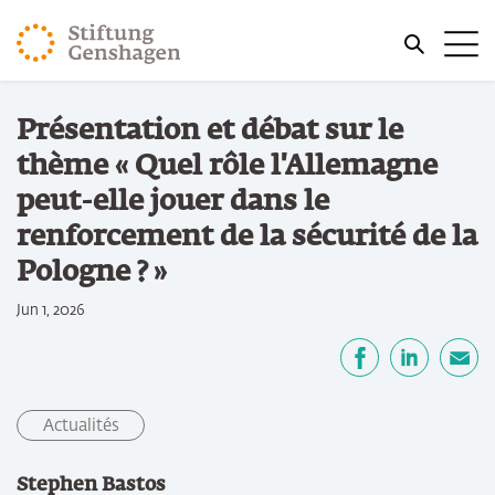
REVENIR AU CONTENU PRINCIPAL
Me
REVENIR À LA RECHERCHE
Vous êtes ici:
Présentation et débat sur le
Accueil
thème « Quel rôle l'Allemagne
peut-elle jouer dans le
renforcement de la sécurité de la
Pologne ? »
Jun 1, 2026
Partager
Facebook
LinkedIn
E-mail
Actualités
Stephen Bastos