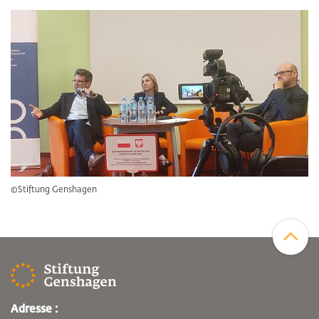
©Stiftung Genshagen
Zum Sei
Adresse :