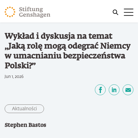
PRZJDŹ DO TREŚCI GŁÓWNEJ
Me
PRZEJDŹ DO WYSZUKIWARKI
Jesteś tutaj
Wykład i dyskusja na temat
Strona główna
„Jaką rolę mogą odegrać Niemcy
w umacnianiu bezpieczeństwa
Polski?”
Jun 1, 2026
Udostępnij
Facebook
LinkedIn
email
Aktualności
Stephen Bastos