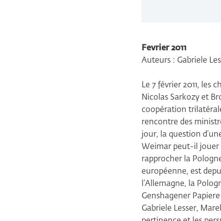
Fevrier 2011
Auteurs : Gabriele Le
Le 7 février 2011, le
Nicolas Sarkozy et Br
coopération trilatéral
rencontre des ministre
jour, la question d’u
Weimar peut-il jouer un
rapprocher la Pologne
européenne, est depui
l’Allemagne, la Polog
Genshagener Papiere » 
Gabriele Lesser, Marek
pertinence et les pers