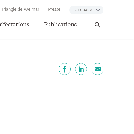
u Triangle de Weimar
Presse
Language
Ouvrir
ifestations
Publications
la
recherche
artager
Facebook
LinkedIn
E-mail