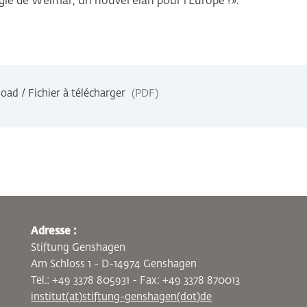
ngle de Weimar, un nouvel élan pour l’Europe ?».
ad / Fichier à télécharger
PDF
Adresse :
Stiftung Genshagen
Am Schloss 1 - D-14974 Genshagen
Tel.: +49 3378 805931 - Fax: +49 3378 870013
institut(at)stiftung-genshagen(dot)de