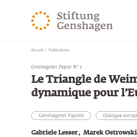
REVENIR AU CONTENU PRINCIPAL
REVENIR À LA 
Vous êtes ici:
Accueil
Publications
Genshagener Papier N° 5
Le Triangle de Weim
dynamique pour l’E
Genshagener Papiere
Dialogue europ
Gabriele Lesser
Marek Ostrowsk