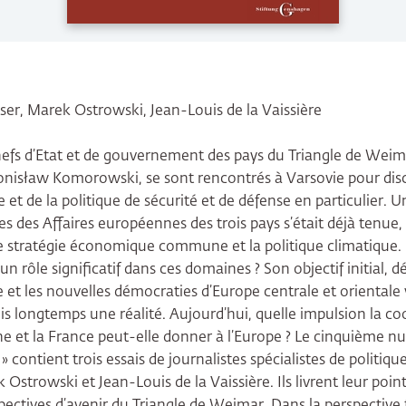
sser, Marek Ostrowski, Jean-Louis de la Vaissière
s chefs d’Etat et de gouvernement des pays du Triangle de Wei
onisław Komorowski, se sont rencontrés à Varsovie pour discu
e et de la politique de sécurité et de défense en particulier. U
s des Affaires européennes des trois pays s’était déjà tenue, 
ne stratégie économique commune et la politique climatique. 
 rôle significatif dans ces domaines ? Son objectif initial, déf
 et les nouvelles démocraties d’Europe centrale et orientale 
s longtemps une réalité. Aujourd’hui, quelle impulsion la co
ne et la France peut-elle donner à l’Europe ? Le cinquième n
contient trois essais de journalistes spécialistes de politiqu
 Ostrowski et Jean-Louis de la Vaissière. Ils livrent leur point
pectives d’avenir du Triangle de Weimar. Dans la perspective 