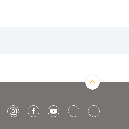
Zum Seitenanfang
[socialLinksTitle]
Instagram
Facebook
Youtube
Bluesky
LinkedIn