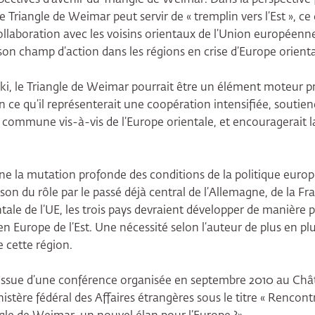
le Triangle de Weimar peut servir de « tremplin vers l’Est », ce
 collaboration avec les voisins orientaux de l’Union européenn
 son champ d’action dans les régions en crise d’Europe orienta
, le Triangle de Weimar pourrait être un élément moteur pr
ce qu’il représenterait une coopération intensifiée, soutiendr
commune vis-à-vis de l’Europe orientale, et encouragerait l
gne la mutation profonde des conditions de la politique eur
ison du rôle par le passé déjà central de l’Allemagne, de la F
ntale de l’UE, les trois pays devraient développer de manière p
n Europe de l’Est. Une nécessité selon l’auteur de plus en pl
e cette région.
t issue d’une conférence organisée en septembre 2010 au C
istère fédéral des Affaires étrangères sous le titre « Rencontr