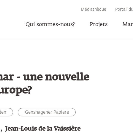
RECHERCHE
Médiathèque
Portail d
Qui sommes-nous?
Projets
Man
P
ar - une nouvelle
urope?
éen
Genshagener Papiere
i
Jean-Louis de la Vaissière