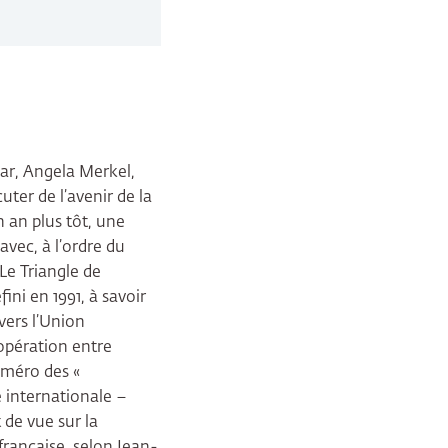
mar, Angela Merkel,
ter de l’avenir de la
n an plus tôt, une
avec, à l’ordre du
Le Triangle de
ini en 1991, à savoir
vers l’Union
opération entre
uméro des «
e internationale –
 de vue sur la
française, selon Jean-