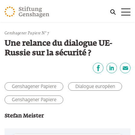
REVENIR AU CONTENU PRINCIPAL
Me
REVENIR À LA RECHERCHE
Vous êtes ici:
Genshagener Papiere N° 7
Accueil
Publications
Une relance du dialogue UE-
Russie sur la sécurité ?
Partager
Facebook
LinkedIn
E-mail
Genshagener Papiere
Dialogue européen
Genshagener Papiere
Stefan Meister