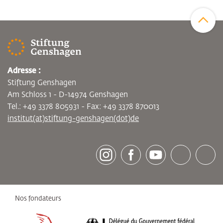
Zum Sei
Adresse :
Stiftung Genshagen
Am Schloss 1 - D-14974 Genshagen
Tel.: +49 3378 805931 - Fax: +49 3378 870013
institut(at)stiftung-genshagen(dot)de
[socialLinksTitle]
Instagram
Facebook
Youtube
Bluesky
LinkedI
Nos fondateurs