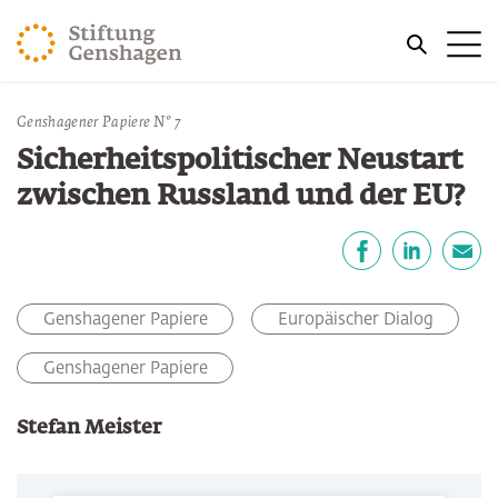
ZUM HAUPTINHALT SPRINGEN
Me
ZUR SUCHE SPRINGEN
Sie befinden sich hier:
Genshagener Papiere N° 7
Start
Publikationen
Sicherheitspolitischer Neustart
zwischen Russland und der EU?
Teilen
Facebook
LinkedIn
E-Mail
Genshagener Papiere
Europäischer Dialog
Genshagener Papiere
Stefan Meister