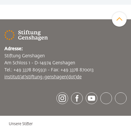
Zum Sei
Adresse:
Stiftung Genshagen
Am Schloss 1 - D-14974 Genshagen
Tel.: +49 3378 805931 - Fax: +49 3378 870013
institut(at)stiftung-genshagen(dot)de
[socialLinksTitle]
Instagram
Facebook
Youtube
Bluesky
LinkedI
Unsere Stifter