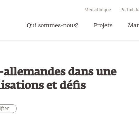
RECHERCHE
Médiathèque
Portail d
Qui sommes-nous?
Projets
Man
P
o-allemandes dans une
isations et défis
iften