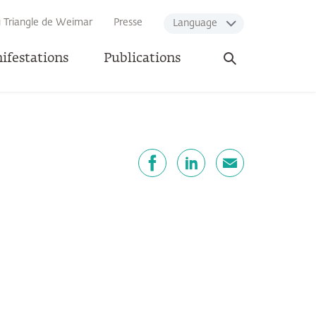
u Triangle de Weimar
Presse
Language
Ouvrir
ifestations
Publications
la
recherche
artager
Facebook
LinkedIn
E-mail