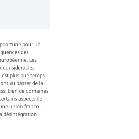
 opportune pour un
équences des
 européenne. Les
x considérables.
l est plus que temps
ont vu passer de la
aussi bien de domaines
certains aspects de
d’une union franco-
la désintégration