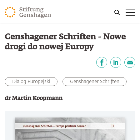
PRZJDŹ DO TREŚCI GŁÓWNEJ
Me
PRZEJDŹ DO WYSZUKIWARKI
Jesteś tutaj
Genshagener Schriften - Nowe
Strona główna
Publikacje
drogi do nowej Europy
Udostępnij
Facebook
LinkedIn
email
Dialog Europejski
Genshagener Schriften
dr Martin Koopmann