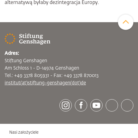
alternatywą byłaby dezintegracja Europy.
Zum Sei
Adres:
Stiftung Genshagen
Am Schloss 1 - D-14974 Genshagen
Tel.: +49 3378 805931 - Fax: +49 3378 870013
institut(at)stiftung-genshagen(dot)de
[socialLinksTitle]
Instagram
Facebook
Youtube
Bluesky
LinkedI
Nasi założyciele