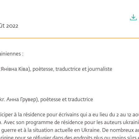
oût 2022
ainiennes :
я Янівна Ківа), poètesse, traductrice et journaliste
r. Анна Грувер), poètesse et traductrice
iciper à la résidence pour écrivains qui a eu lieu du 2 au 12 ao
 Avec son programme de résidence pour les auteurs ukraini
 guerre et à la situation actuelle en Ukraine. De nombreux a
’origine pour se réfugier dans des endroits plus ou moins sûrs