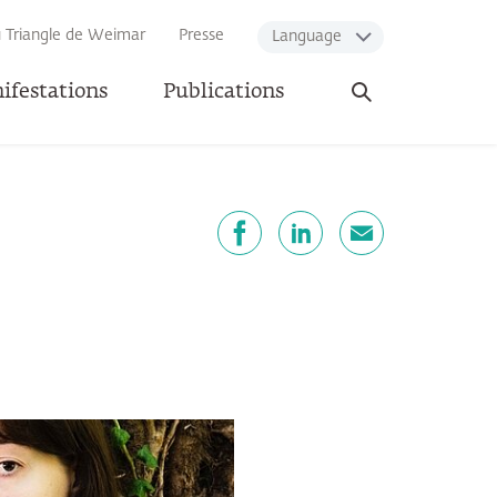
u Triangle de Weimar
Presse
Language
Ouvrir
ifestations
Publications
la
recherche
artager
Facebook
LinkedIn
E-mail