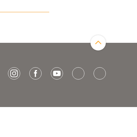
Zum Seitenanfang
[socialLinksTitle]
Instagram
Facebook
Youtube
Bluesky
LinkedIn